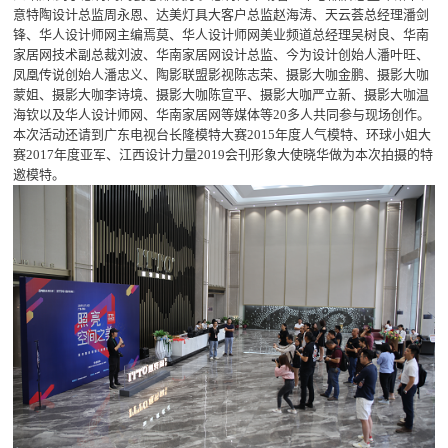
意特陶设计总监周永恩、达美灯具大客户总监赵海涛、天云荟总经理潘剑
锋、华人设计师网主编焉莫、华人设计师网美业频道总经理吴树良、华南
家居网技术副总裁刘波、华南家居网设计总监、今为设计创始人潘叶旺、
凤凰传说创始人潘忠义、陶影联盟影视陈志荣、摄影大咖金鹏、摄影大咖
蒙姐、摄影大咖李诗境、摄影大咖陈宣平、摄影大咖严立新、摄影大咖温
海钦以及华人设计师网、华南家居网等媒体等20多人共同参与现场创作。
本次活动还请到广东电视台长隆模特大赛2015年度人气模特、环球小姐大
赛2017年度亚军、江西设计力量2019会刊形象大使晓华做为本次拍摄的特
邀模特。